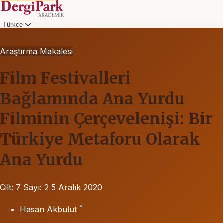
Türkçe
Araştırma Makalesi
Film Festivalleri
Bağlamında Ana Yurdu
Filminin Çerçevelenişi: Bir
Türkiye Metaforu Olarak
Ana Yurdu
Cilt: 7
Sayı: 2
5 Aralık 2020
*
Hasan Akbulut