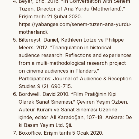
Beyer, Eric, 2016. “In Conversation with Senem
Tüzen, Director of Ana Yurdu (Motherland).”
Erişim tarihi 21 Şubat 2020.
https://yabangee.com/senem-tuzen-ana-yurdu-
motherland/.
Biltereyst, Daniël, Kathleen Lotze ve Philippe
Meers. 2012. “Triangulation in historical
audience research: Reflections and experiences
from a multi-methodological research project
on cinema audiences in Flanders.”
Participations: Journal of Audience & Reception
Studies 9 (2): 690-715.
Bordwell, David 2010. “Film Pratiğinin Kipi
Olarak Sanat Sineması.” Çeviren Yeşim Özben.
Auteur Kuram ve Sanat Sineması Üzerine
içinde, editör Ali Karadoğan, 107-18. Ankara: De
ki Basım Yayım Ltd. Şti.
Boxoffice. Erişim tarihi 5 Ocak 2020.